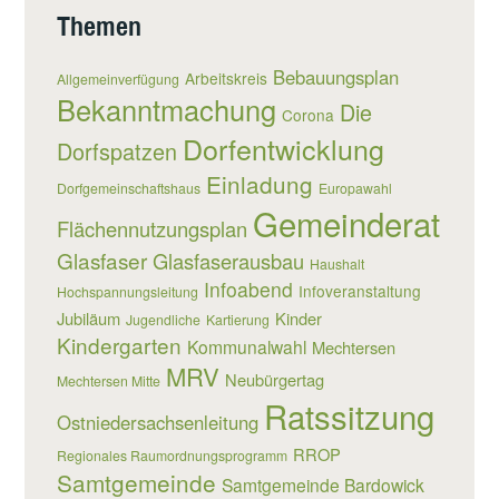
Themen
Bebauungsplan
Arbeitskreis
Allgemeinverfügung
Bekanntmachung
Die
Corona
Dorfentwicklung
Dorfspatzen
Einladung
Dorfgemeinschaftshaus
Europawahl
Gemeinderat
Flächennutzungsplan
Glasfaser
Glasfaserausbau
Haushalt
Infoabend
Infoveranstaltung
Hochspannungsleitung
Jubiläum
Kinder
Jugendliche
Kartierung
Kindergarten
Kommunalwahl
Mechtersen
MRV
Neubürgertag
Mechtersen Mitte
Ratssitzung
Ostniedersachsenleitung
RROP
Regionales Raumordnungsprogramm
Samtgemeinde
Samtgemeinde Bardowick