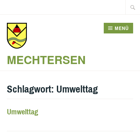
Zum
Suche
Inhalt
nach:
springen
MENÜ
MECHTERSEN
Schlagwort:
Umwelttag
Umwelttag