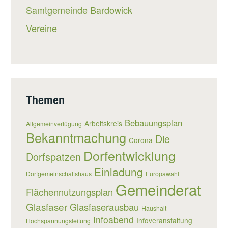
Samtgemeinde Bardowick
Vereine
Themen
Bebauungsplan
Arbeitskreis
Allgemeinverfügung
Bekanntmachung
Die
Corona
Dorfentwicklung
Dorfspatzen
Einladung
Dorfgemeinschaftshaus
Europawahl
Gemeinderat
Flächennutzungsplan
Glasfaser
Glasfaserausbau
Haushalt
Infoabend
Infoveranstaltung
Hochspannungsleitung