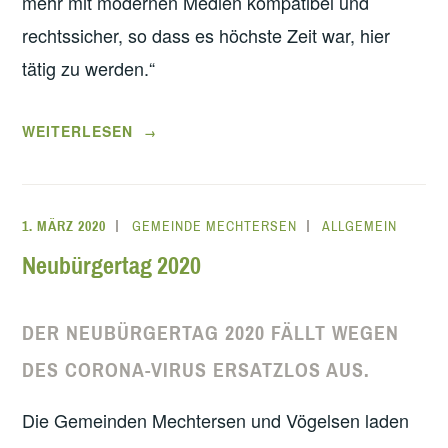
mehr mit modernen Medien kompatibel und
rechtssicher, so dass es höchste Zeit war, hier
tätig zu werden.“
„NEUE
WEITERLESEN
→
HOMEPAGE
DER
GEMEINDE
1. MÄRZ 2020
GEMEINDE MECHTERSEN
ALLGEMEIN
MECHTERSEN
Neubürgertag 2020
ONLINE“
DER NEUBÜRGERTAG 2020 FÄLLT WEGEN
DES CORONA-VIRUS ERSATZLOS AUS.
Die Gemeinden Mechtersen und Vögelsen laden