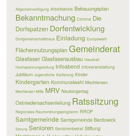
Bebauungsplan
Arbeitskreis
Allgemeinverfügung
Bekanntmachung
Die
Corona
Dorfentwicklung
Dorfspatzen
Einladung
Dorfgemeinschaftshaus
Europawahl
Gemeinderat
Flächennutzungsplan
Glasfaser
Glasfaserausbau
Haushalt
Infoabend
Infoveranstaltung
Hochspannungsleitung
Jubiläum
Kinder
Jugendliche
Kartierung
Kindergarten
Kommunalwahl
Mechtersen
MRV
Neubürgertag
Mechtersen Mitte
Ratssitzung
Ostniedersachsenleitung
RROP
Regionales Raumordnungsprogramm
Samtgemeinde
Samtgemeinde Bardowick
Senioren
Stiftung
Seniorenbeirat
Satzung
Mechtersen e. V.