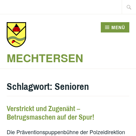
Zum
Suche
Inhalt
nach:
springen
MENÜ
MECHTERSEN
Schlagwort:
Senioren
Verstrickt und Zugenäht –
Betrugsmaschen auf der Spur!
Die Präventionspuppenbühne der Polzeidirektion