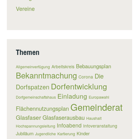
Vereine
Themen
Bebauungsplan
Arbeitskreis
Allgemeinverfügung
Bekanntmachung
Die
Corona
Dorfentwicklung
Dorfspatzen
Einladung
Dorfgemeinschaftshaus
Europawahl
Gemeinderat
Flächennutzungsplan
Glasfaser
Glasfaserausbau
Haushalt
Infoabend
Infoveranstaltung
Hochspannungsleitung
Jubiläum
Kinder
Jugendliche
Kartierung