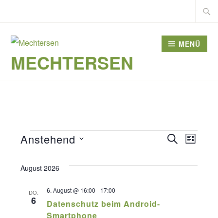
Zum
Suche
Inhalt
nach:
springen
MENÜ
MECHTERSEN
Veranstaltungen
Veranst
Anstehend
SUCHE
Veran
LISTE
Datum
Suche
Ansic
wählen.
August 2026
und
Navig
Ansicht
6. August @ 16:00
-
17:00
DO.
6
Datenschutz beim Android-
Navigat
Smartphone