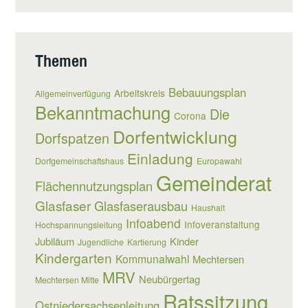
Themen
Bebauungsplan
Arbeitskreis
Allgemeinverfügung
Bekanntmachung
Die
Corona
Dorfentwicklung
Dorfspatzen
Einladung
Dorfgemeinschaftshaus
Europawahl
Gemeinderat
Flächennutzungsplan
Glasfaser
Glasfaserausbau
Haushalt
Infoabend
Infoveranstaltung
Hochspannungsleitung
Jubiläum
Kinder
Jugendliche
Kartierung
Kindergarten
Kommunalwahl
Mechtersen
MRV
Neubürgertag
Mechtersen Mitte
Ratssitzung
Ostniedersachsenleitung