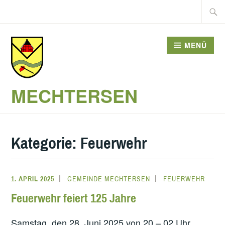
Zum
Suche
Inhalt
nach:
springen
MENÜ
MECHTERSEN
Kategorie:
Feuerwehr
1. APRIL 2025
GEMEINDE MECHTERSEN
FEUERWEHR
Feuerwehr feiert 125 Jahre
Samstag, den 28. Juni 2025 von 20 – 02 Uhr