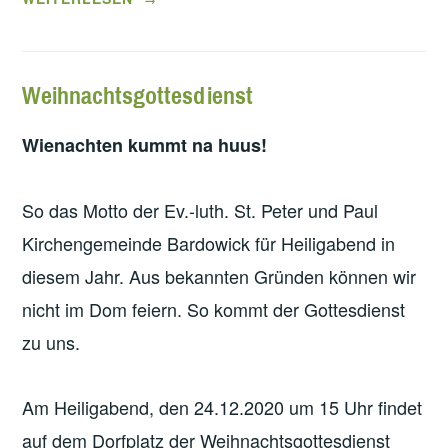
ES B
ÜRGERMEISTERS Z
UM J
Weihnachtsgottesdienst
AHRESWECHSEL 2
021“
Wienachten kummt na huus!
So das Motto der Ev.-luth. St. Peter und Paul
Kirchengemeinde Bardowick für Heiligabend in
diesem Jahr. Aus bekannten Gründen können wir
nicht im Dom feiern. So kommt der Gottesdienst
zu uns.
Am Heiligabend, den 24.12.2020 um 15 Uhr findet
auf dem Dorfplatz der Weihnachtsgottesdienst