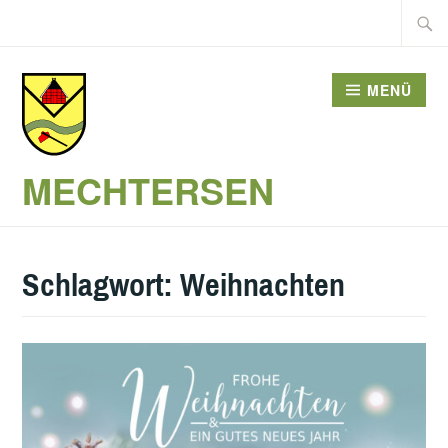
Zum
Suche
Inhalt
nach:
springen
MENÜ
MECHTERSEN
Schlagwort:
Weihnachten