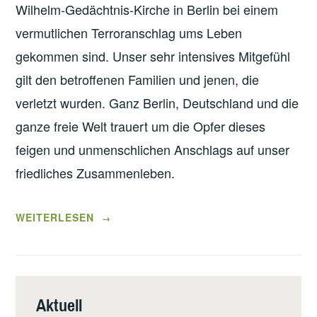
Wilhelm-Gedächtnis-Kirche in Berlin bei einem
vermutlichen Terroranschlag ums Leben
gekommen sind. Unser sehr intensives Mitgefühl
gilt den betroffenen Familien und jenen, die
verletzt wurden. Ganz Berlin, Deutschland und die
ganze freie Welt trauert um die Opfer dieses
feigen und unmenschlichen Anschlags auf unser
friedliches Zusammenleben.
„GRUSSWORTE D
WEITERLESEN
→
ES B
ÜRGERMEISTERS Z
U W
EIHNACHTEN U
Aktuell
ND Z