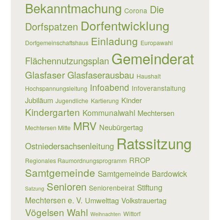
Bekanntmachung
Die
Corona
Dorfentwicklung
Dorfspatzen
Einladung
Dorfgemeinschaftshaus
Europawahl
Gemeinderat
Flächennutzungsplan
Glasfaser
Glasfaserausbau
Haushalt
Infoabend
Infoveranstaltung
Hochspannungsleitung
Jubiläum
Kinder
Jugendliche
Kartierung
Kindergarten
Kommunalwahl
Mechtersen
MRV
Neubürgertag
Mechtersen Mitte
Ratssitzung
Ostniedersachsenleitung
RROP
Regionales Raumordnungsprogramm
Samtgemeinde
Samtgemeinde Bardowick
Senioren
Stiftung
Seniorenbeirat
Satzung
Mechtersen e. V.
Umwelttag
Volkstrauertag
Vögelsen
Wahl
Wittorf
Weihnachten