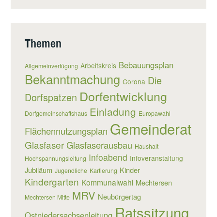
Themen
Bebauungsplan
Arbeitskreis
Allgemeinverfügung
Bekanntmachung
Die
Corona
Dorfentwicklung
Dorfspatzen
Einladung
Dorfgemeinschaftshaus
Europawahl
Gemeinderat
Flächennutzungsplan
Glasfaser
Glasfaserausbau
Haushalt
Infoabend
Infoveranstaltung
Hochspannungsleitung
Jubiläum
Kinder
Jugendliche
Kartierung
Kindergarten
Kommunalwahl
Mechtersen
MRV
Neubürgertag
Mechtersen Mitte
Ratssitzung
Ostniedersachsenleitung