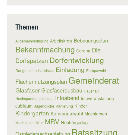
Themen
Bebauungsplan
Arbeitskreis
Allgemeinverfügung
Bekanntmachung
Die
Corona
Dorfentwicklung
Dorfspatzen
Einladung
Dorfgemeinschaftshaus
Europawahl
Gemeinderat
Flächennutzungsplan
Glasfaser
Glasfaserausbau
Haushalt
Infoabend
Infoveranstaltung
Hochspannungsleitung
Jubiläum
Kinder
Jugendliche
Kartierung
Kindergarten
Kommunalwahl
Mechtersen
MRV
Neubürgertag
Mechtersen Mitte
Ratssitzung
Ostniedersachsenleitung