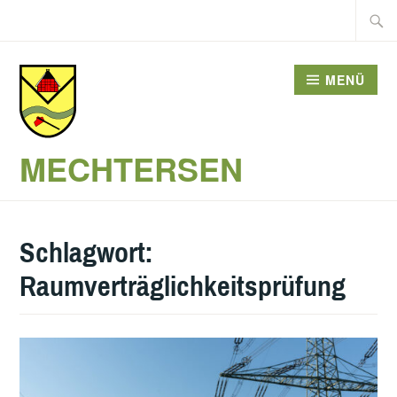
Zum
Suche
Inhalt
nach:
springen
MENÜ
MECHTERSEN
Schlagwort:
Raumverträglichkeitsprüfung