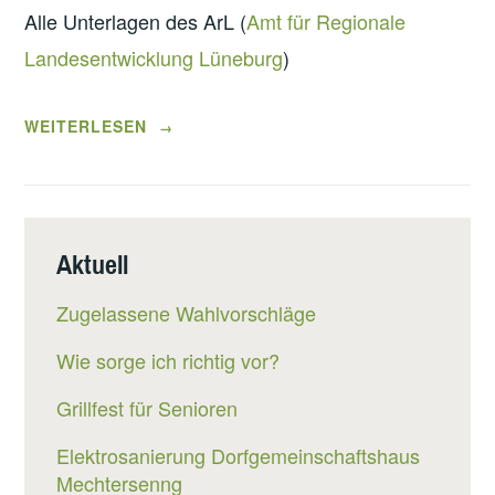
Alle Unterlagen des ArL (
Amt für Regionale
Landesentwicklung Lüneburg
)
„BETEILIGUNGSVERFAHREN
WEITERLESEN
→
ZUR
RAUMVERTRÄGLICHKEITSPRÜFUNG
(RVP)“
Aktuell
Zugelassene Wahlvorschläge
Wie sorge ich richtig vor?
Grillfest für Senioren
Elektrosanierung Dorfgemeinschaftshaus
Mechtersenng