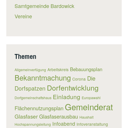
Samtgemeinde Bardowick
Vereine
Themen
Bebauungsplan
Arbeitskreis
Allgemeinverfügung
Bekanntmachung
Die
Corona
Dorfentwicklung
Dorfspatzen
Einladung
Dorfgemeinschaftshaus
Europawahl
Gemeinderat
Flächennutzungsplan
Glasfaser
Glasfaserausbau
Haushalt
Infoabend
Infoveranstaltung
Hochspannungsleitung