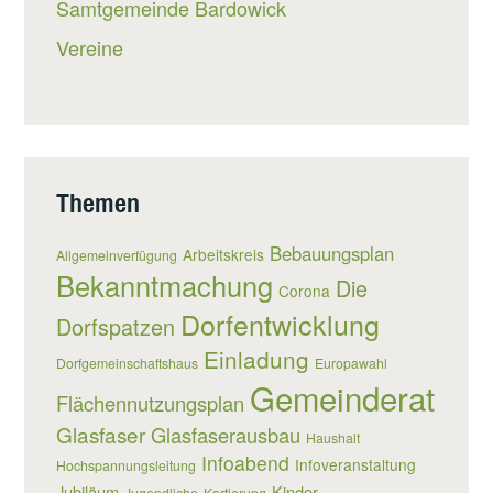
Samtgemeinde Bardowick
Vereine
Themen
Bebauungsplan
Arbeitskreis
Allgemeinverfügung
Bekanntmachung
Die
Corona
Dorfentwicklung
Dorfspatzen
Einladung
Dorfgemeinschaftshaus
Europawahl
Gemeinderat
Flächennutzungsplan
Glasfaser
Glasfaserausbau
Haushalt
Infoabend
Infoveranstaltung
Hochspannungsleitung
Jubiläum
Kinder
Jugendliche
Kartierung