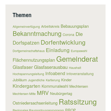
Themen
Bebauungsplan
Arbeitskreis
Allgemeinverfügung
Bekanntmachung
Die
Corona
Dorfentwicklung
Dorfspatzen
Einladung
Dorfgemeinschaftshaus
Europawahl
Gemeinderat
Flächennutzungsplan
Glasfaser
Glasfaserausbau
Haushalt
Infoabend
Infoveranstaltung
Hochspannungsleitung
Jubiläum
Kinder
Jugendliche
Kartierung
Kindergarten
Kommunalwahl
Mechtersen
MRV
Neubürgertag
Mechtersen Mitte
Ratssitzung
Ostniedersachsenleitung
RROP
Regionales Raumordnungsprogramm