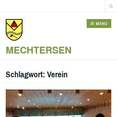
Zum
Suche
Inhalt
nach:
springen
MENÜ
MECHTERSEN
Schlagwort:
Verein