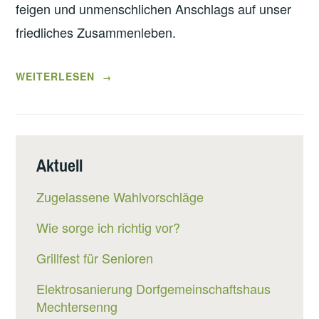
feigen und unmenschlichen Anschlags auf unser
friedliches Zusammenleben.
„GRUSSWORTE D
WEITERLESEN
→
ES B
ÜRGERMEISTERS Z
U W
EIHNACHTEN U
Aktuell
ND Z
UM J
Zugelassene Wahlvorschläge
AHRESWECHSEL“
Wie sorge ich richtig vor?
Grillfest für Senioren
Elektrosanierung Dorfgemeinschaftshaus
Mechtersenng