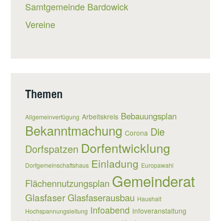
Samtgemeinde Bardowick
Vereine
Themen
Bebauungsplan
Arbeitskreis
Allgemeinverfügung
Bekanntmachung
Die
Corona
Dorfentwicklung
Dorfspatzen
Einladung
Dorfgemeinschaftshaus
Europawahl
Gemeinderat
Flächennutzungsplan
Glasfaser
Glasfaserausbau
Haushalt
Infoabend
Infoveranstaltung
Hochspannungsleitung