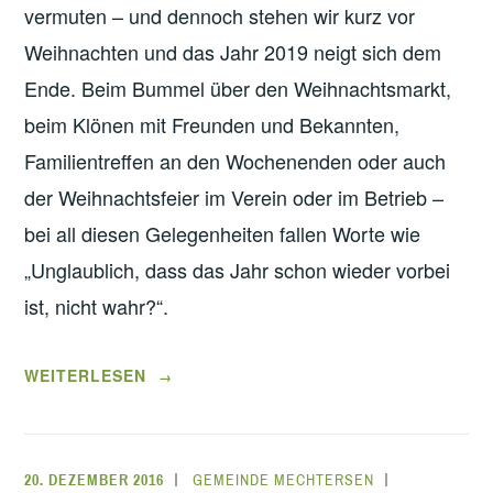
vermuten – und dennoch stehen wir kurz vor
Weihnachten und das Jahr 2019 neigt sich dem
Ende. Beim Bummel über den Weihnachtsmarkt,
beim Klönen mit Freunden und Bekannten,
Familientreffen an den Wochenenden oder auch
der Weihnachtsfeier im Verein oder im Betrieb –
bei all diesen Gelegenheiten fallen Worte wie
„Unglaublich, dass das Jahr schon wieder vorbei
ist, nicht wahr?“.
„GRUSSWORT D
WEITERLESEN
→
ES B
ÜRGERMEISTERS Z
UM N
20. DEZEMBER 2016
GEMEINDE MECHTERSEN
EUEN J