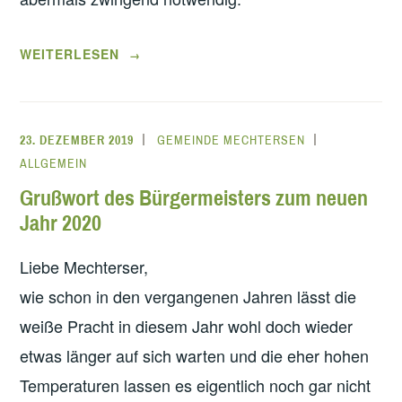
„GRUSSWORT D
WEITERLESEN
→
ES B
ÜRGERMEISTERS Z
UM J
23. DEZEMBER 2019
GEMEINDE MECHTERSEN
AHRESWECHSEL 2
ALLGEMEIN
021“
Grußwort des Bürgermeisters zum neuen
Jahr 2020
Liebe Mechterser,
wie schon in den vergangenen Jahren lässt die
weiße Pracht in diesem Jahr wohl doch wieder
etwas länger auf sich warten und die eher hohen
Temperaturen lassen es eigentlich noch gar nicht