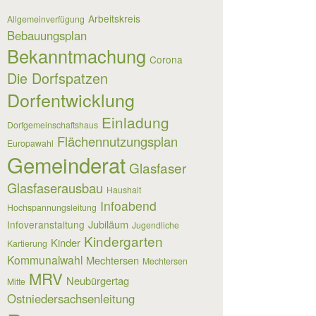
Arbeitskreis
Allgemeinverfügung
Bebauungsplan
Bekanntmachung
Corona
Die Dorfspatzen
Dorfentwicklung
Einladung
Dorfgemeinschaftshaus
Flächennutzungsplan
Europawahl
Gemeinderat
Glasfaser
Glasfaserausbau
Haushalt
Infoabend
Hochspannungsleitung
Jubiläum
Infoveranstaltung
Jugendliche
Kindergarten
Kinder
Kartierung
Kommunalwahl
Mechtersen
Mechtersen
MRV
Neubürgertag
Mitte
Ostniedersachsenleitung