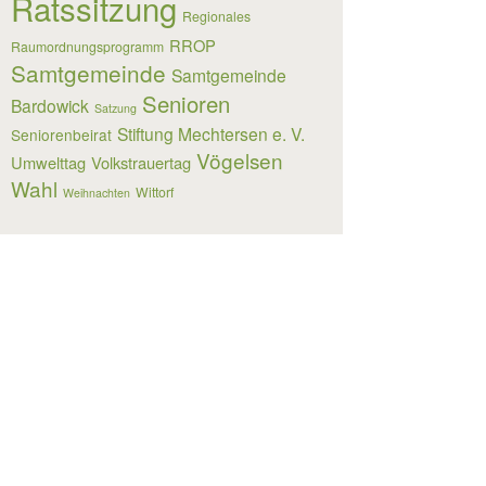
Ratssitzung
Regionales
RROP
Raumordnungsprogramm
Samtgemeinde
Samtgemeinde
Senioren
Bardowick
Satzung
Stiftung Mechtersen e. V.
Seniorenbeirat
Vögelsen
Umwelttag
Volkstrauertag
Wahl
Wittorf
Weihnachten