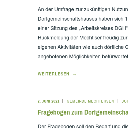
An der Umfrage zur zukünftigen Nutzun
Dorfgemeinschaftshauses haben sich 13
einer Sitzung des „Arbeitskreises DGH“
Rückmeldung der Mecht’ser freudig zu
eigenen Aktivitäten wie auch dörfliche
angebotenen Möglichkeiten befürwortet
„AUSWERTUNG
WEITERLESEN
→
DER
UMFRAGE
ZUM
2. JUNI 2021
GEMEINDE MECHTERSEN
DO
DORFGEMEINSCHAFTSHAUS“
Fragebogen zum Dorfgemeinscha
Der Fragebogen soll den Bedarf und d