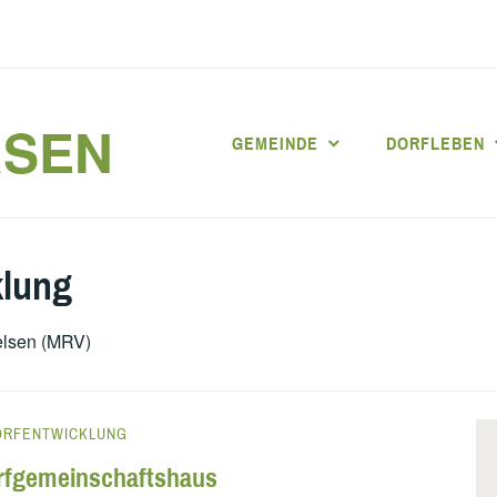
RSEN
GEMEINDE
DORFLEBEN
klung
elsen (MRV)
ORFENTWICKLUNG
rfgemeinschaftshaus