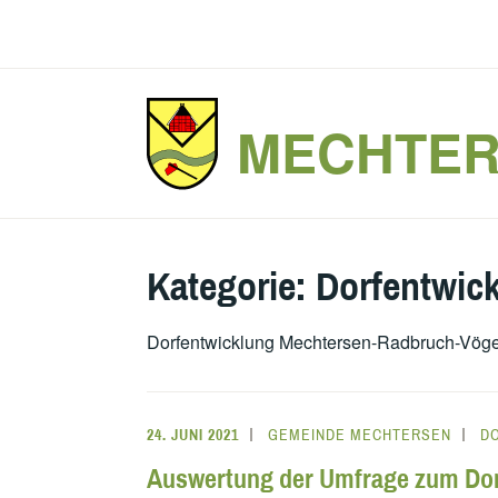
Zum
Inhalt
springen
MECHTE
Kategorie:
Dorfentwic
Dorfentwicklung Mechtersen-Radbruch-Vög
24. JUNI 2021
GEMEINDE MECHTERSEN
D
Auswertung der Umfrage zum Do