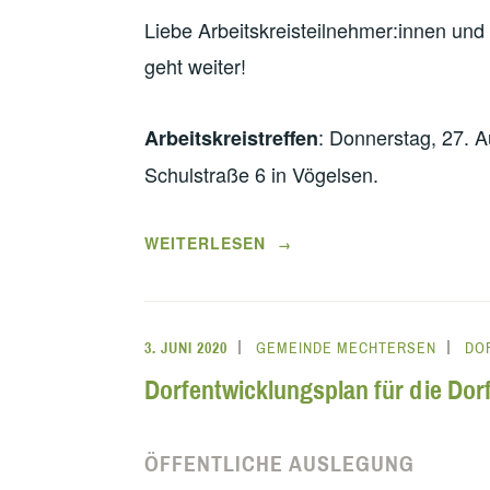
Liebe Arbeitskreisteilnehmer:innen und
geht weiter!
: Donnerstag, 27. 
Arbeitskreistreffen
Schulstraße 6 in Vögelsen.
„EINLADUNG
WEITERLESEN
→
ZUM
ARBEITSKREIS
DORFGEMEINSCHAFTSHAUS“
3. JUNI 2020
GEMEINDE MECHTERSEN
DO
Dorfentwicklungsplan für die Do
ÖFFENTLICHE AUSLEGUNG