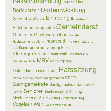
Bekanntmachung
Die
Corona
Dorfentwicklung
Dorfspatzen
Einladung
Dorfgemeinschaftshaus
Europawahl
Gemeinderat
Flächennutzungsplan
Glasfaser
Glasfaserausbau
Haushalt
Infoabend
Infoveranstaltung
Hochspannungsleitung
Jubiläum
Kinder
Jugendliche
Kartierung
Kindergarten
Kommunalwahl
Mechtersen
MRV
Neubürgertag
Mechtersen Mitte
Ratssitzung
Ostniedersachsenleitung
RROP
Regionales Raumordnungsprogramm
Samtgemeinde
Samtgemeinde Bardowick
Senioren
Stiftung
Seniorenbeirat
Satzung
Mechtersen e. V.
Umwelttag
Volkstrauertag
Vögelsen
Wahl
Wittorf
Weihnachten