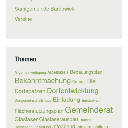
Samtgemeinde Bardowick
Vereine
Themen
Bebauungsplan
Arbeitskreis
Allgemeinverfügung
Bekanntmachung
Die
Corona
Dorfentwicklung
Dorfspatzen
Einladung
Dorfgemeinschaftshaus
Europawahl
Gemeinderat
Flächennutzungsplan
Glasfaser
Glasfaserausbau
Haushalt
Infoabend
Infoveranstaltung
Hochspannungsleitung