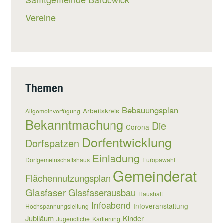
Vereine
Themen
Bebauungsplan
Arbeitskreis
Allgemeinverfügung
Bekanntmachung
Die
Corona
Dorfentwicklung
Dorfspatzen
Einladung
Dorfgemeinschaftshaus
Europawahl
Gemeinderat
Flächennutzungsplan
Glasfaser
Glasfaserausbau
Haushalt
Infoabend
Infoveranstaltung
Hochspannungsleitung
Jubiläum
Kinder
Jugendliche
Kartierung