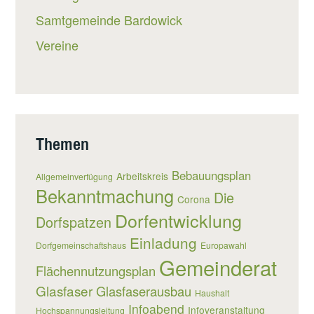
Samtgemeinde Bardowick
Vereine
Themen
Bebauungsplan
Arbeitskreis
Allgemeinverfügung
Bekanntmachung
Die
Corona
Dorfentwicklung
Dorfspatzen
Einladung
Dorfgemeinschaftshaus
Europawahl
Gemeinderat
Flächennutzungsplan
Glasfaser
Glasfaserausbau
Haushalt
Infoabend
Infoveranstaltung
Hochspannungsleitung