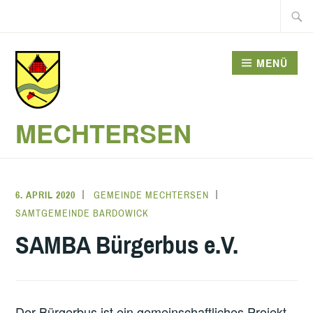
Zum
Suche
Inhalt
nach:
springen
MENÜ
MECHTERSEN
6. APRIL 2020
GEMEINDE MECHTERSEN
SAMTGEMEINDE BARDOWICK
SAMBA Bürgerbus e.V.
Der Bürgerbus ist ein gemeinschaftliches Projekt