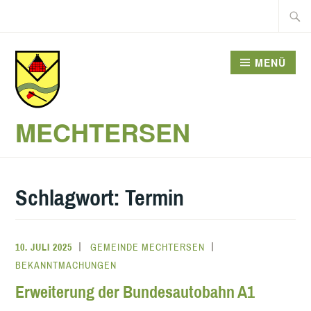
Zum
Suche
Inhalt
nach:
springen
MENÜ
MECHTERSEN
Schlagwort:
Termin
10. JULI 2025
GEMEINDE MECHTERSEN
BEKANNTMACHUNGEN
Erweiterung der Bundesautobahn A1