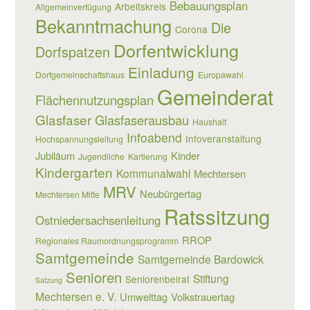
Bebauungsplan
Arbeitskreis
Allgemeinverfügung
Bekanntmachung
Die
Corona
Dorfentwicklung
Dorfspatzen
Einladung
Dorfgemeinschaftshaus
Europawahl
Gemeinderat
Flächennutzungsplan
Glasfaser
Glasfaserausbau
Haushalt
Infoabend
Infoveranstaltung
Hochspannungsleitung
Jubiläum
Kinder
Jugendliche
Kartierung
Kindergarten
Kommunalwahl
Mechtersen
MRV
Neubürgertag
Mechtersen Mitte
Ratssitzung
Ostniedersachsenleitung
RROP
Regionales Raumordnungsprogramm
Samtgemeinde
Samtgemeinde Bardowick
Senioren
Stiftung
Seniorenbeirat
Satzung
Mechtersen e. V.
Umwelttag
Volkstrauertag