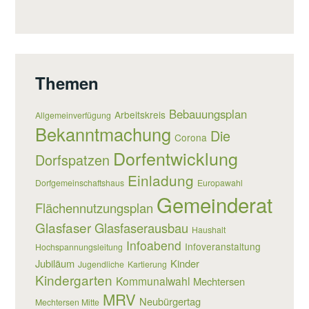
Themen
Bebauungsplan
Arbeitskreis
Allgemeinverfügung
Bekanntmachung
Die
Corona
Dorfentwicklung
Dorfspatzen
Einladung
Dorfgemeinschaftshaus
Europawahl
Gemeinderat
Flächennutzungsplan
Glasfaser
Glasfaserausbau
Haushalt
Infoabend
Infoveranstaltung
Hochspannungsleitung
Jubiläum
Kinder
Jugendliche
Kartierung
Kindergarten
Kommunalwahl
Mechtersen
MRV
Neubürgertag
Mechtersen Mitte