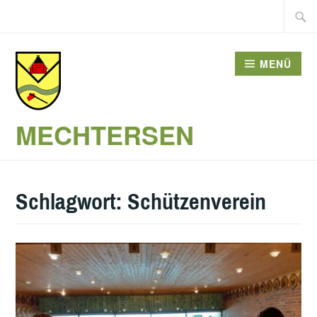
Zum
Suche
Inhalt
nach:
springen
MENÜ
MECHTERSEN
Schlagwort:
Schützenverein