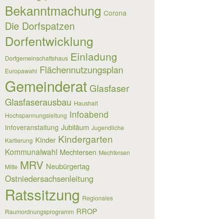
Bekanntmachung
Corona
Die Dorfspatzen
Dorfentwicklung
Einladung
Dorfgemeinschaftshaus
Flächennutzungsplan
Europawahl
Gemeinderat
Glasfaser
Glasfaserausbau
Haushalt
Infoabend
Hochspannungsleitung
Jubiläum
Infoveranstaltung
Jugendliche
Kindergarten
Kinder
Kartierung
Kommunalwahl
Mechtersen
Mechtersen
MRV
Neubürgertag
Mitte
Ostniedersachsenleitung
Ratssitzung
Regionales
RROP
Raumordnungsprogramm