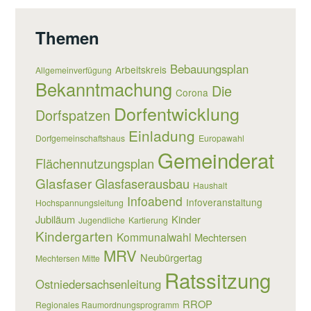
Themen
Bebauungsplan
Arbeitskreis
Allgemeinverfügung
Bekanntmachung
Die
Corona
Dorfentwicklung
Dorfspatzen
Einladung
Dorfgemeinschaftshaus
Europawahl
Gemeinderat
Flächennutzungsplan
Glasfaser
Glasfaserausbau
Haushalt
Infoabend
Infoveranstaltung
Hochspannungsleitung
Jubiläum
Kinder
Jugendliche
Kartierung
Kindergarten
Kommunalwahl
Mechtersen
MRV
Neubürgertag
Mechtersen Mitte
Ratssitzung
Ostniedersachsenleitung
RROP
Regionales Raumordnungsprogramm