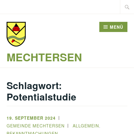
Zum
Suche
Inhalt
nach:
springen
MENÜ
MECHTERSEN
Schlagwort:
Potentialstudie
19. SEPTEMBER 2024
GEMEINDE MECHTERSEN
ALLGEMEIN
,
BEKANNTMACHUNGEN