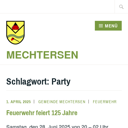
Zum
Suche
Inhalt
nach:
springen
MENÜ
MECHTERSEN
Schlagwort:
Party
1. APRIL 2025
GEMEINDE MECHTERSEN
FEUERWEHR
Feuerwehr feiert 125 Jahre
Samstag, den 28. Juni 2025 von 20 – 02 Uhr