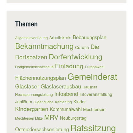
Themen
Bebauungsplan
Arbeitskreis
Allgemeinverfügung
Bekanntmachung
Die
Corona
Dorfentwicklung
Dorfspatzen
Einladung
Dorfgemeinschaftshaus
Europawahl
Gemeinderat
Flächennutzungsplan
Glasfaser
Glasfaserausbau
Haushalt
Infoabend
Infoveranstaltung
Hochspannungsleitung
Jubiläum
Kinder
Jugendliche
Kartierung
Kindergarten
Kommunalwahl
Mechtersen
MRV
Neubürgertag
Mechtersen Mitte
Ratssitzung
Ostniedersachsenleitung