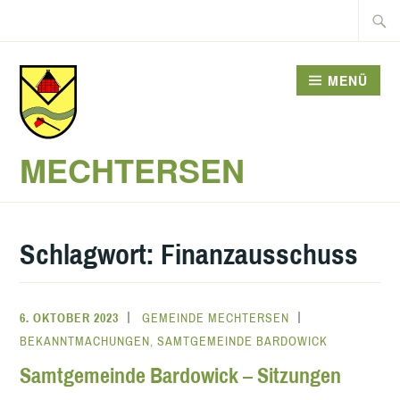
Zum
Suche
Inhalt
nach:
springen
MENÜ
MECHTERSEN
Schlagwort:
Finanzausschuss
6. OKTOBER 2023
GEMEINDE MECHTERSEN
BEKANNTMACHUNGEN
,
SAMTGEMEINDE BARDOWICK
Samtgemeinde Bardowick – Sitzungen