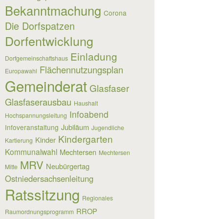
Bekanntmachung
Corona
Die Dorfspatzen
Dorfentwicklung
Einladung
Dorfgemeinschaftshaus
Flächennutzungsplan
Europawahl
Gemeinderat
Glasfaser
Glasfaserausbau
Haushalt
Infoabend
Hochspannungsleitung
Jubiläum
Infoveranstaltung
Jugendliche
Kindergarten
Kinder
Kartierung
Kommunalwahl
Mechtersen
Mechtersen
MRV
Neubürgertag
Mitte
Ostniedersachsenleitung
Ratssitzung
Regionales
RROP
Raumordnungsprogramm