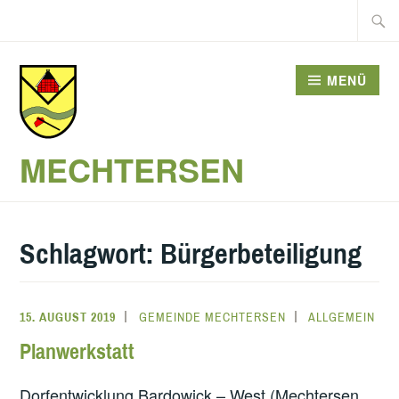
Zum
Suche
Inhalt
nach:
springen
MENÜ
MECHTERSEN
Schlagwort:
Bürgerbeteiligung
15. AUGUST 2019
GEMEINDE MECHTERSEN
ALLGEMEIN
Planwerkstatt
Dorfentwicklung Bardowick – West (Mechtersen,