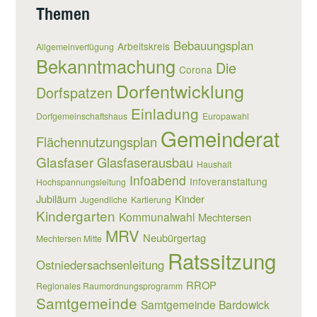
Themen
Bebauungsplan
Arbeitskreis
Allgemeinverfügung
Bekanntmachung
Die
Corona
Dorfentwicklung
Dorfspatzen
Einladung
Dorfgemeinschaftshaus
Europawahl
Gemeinderat
Flächennutzungsplan
Glasfaser
Glasfaserausbau
Haushalt
Infoabend
Infoveranstaltung
Hochspannungsleitung
Jubiläum
Kinder
Jugendliche
Kartierung
Kindergarten
Kommunalwahl
Mechtersen
MRV
Neubürgertag
Mechtersen Mitte
Ratssitzung
Ostniedersachsenleitung
RROP
Regionales Raumordnungsprogramm
Samtgemeinde
Samtgemeinde Bardowick