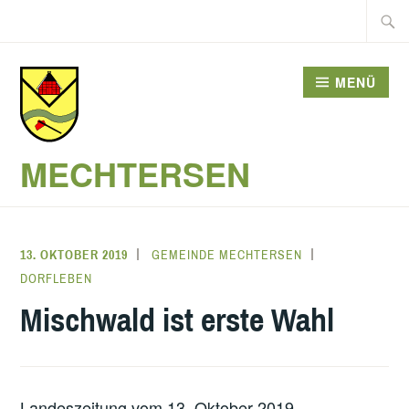
Zum
Suche
Inhalt
nach:
springen
MENÜ
MECHTERSEN
13. OKTOBER 2019
GEMEINDE MECHTERSEN
DORFLEBEN
Mischwald ist erste Wahl
Landeszeitung vom 13. Oktober 2019