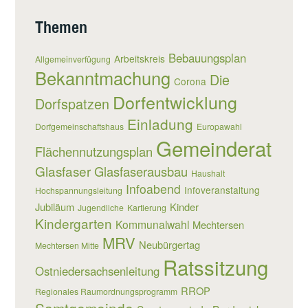
Themen
Bebauungsplan
Arbeitskreis
Allgemeinverfügung
Bekanntmachung
Die
Corona
Dorfentwicklung
Dorfspatzen
Einladung
Dorfgemeinschaftshaus
Europawahl
Gemeinderat
Flächennutzungsplan
Glasfaser
Glasfaserausbau
Haushalt
Infoabend
Infoveranstaltung
Hochspannungsleitung
Jubiläum
Kinder
Jugendliche
Kartierung
Kindergarten
Kommunalwahl
Mechtersen
MRV
Neubürgertag
Mechtersen Mitte
Ratssitzung
Ostniedersachsenleitung
RROP
Regionales Raumordnungsprogramm