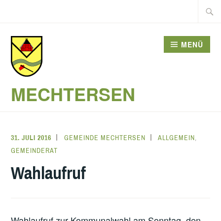
Zum
Suche
Inhalt
nach:
springen
MENÜ
MECHTERSEN
31. JULI 2016
GEMEINDE MECHTERSEN
ALLGEMEIN
,
GEMEINDERAT
Wahlaufruf
Wahlaufruf zur Kommunalwahl am Sonntag, den