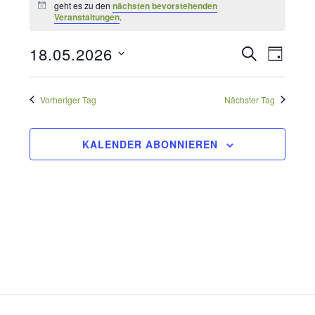
für
geht es zu den
nächsten bevorstehenden
Hinweis
Veranstaltungen
.
18.
Veransta
18.05.2026
SUCHE
Verans
Mai
TAG
Datum
Suche
2026
Ansich
wählen.
Vorheriger Tag
Nächster Tag
und
Naviga
Ansichte
KALENDER ABONNIEREN
Navigati