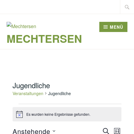
Zum
Suche
Inhalt
nach:
springen
MENÜ
MECHTERSEN
Jugendliche
Veranstaltungen
Jugendliche
Veranstaltungen
Es wurden keine Ergebnisse gefunden.
Hinweis
Veranst
Anstehende
SUCHE
Veran