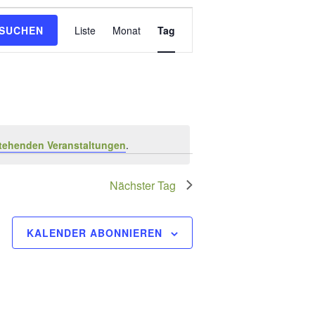
Veranstaltung
 SUCHEN
Liste
Monat
Tag
Ansichten-
Navigation
tehenden Veranstaltungen
.
Nächster Tag
KALENDER ABONNIEREN