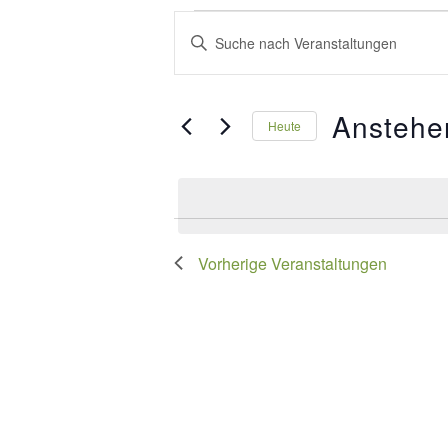
Veranstaltungen
Veranstaltungen
Bitte
Suche
Schlüsselwort
und
eingeben.
Anstehe
Suche
Heute
Ansichten,
nach
Datum
Navigation
Veranstaltungen
wählen.
Schlüsselwort.
Vorherige
Veranstaltungen