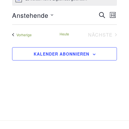
Hinweis
Veransta
Anstehende
SUCHE
Verans
LISTE
Datum
Suche
Ansich
wählen.
Heute
NÄCHSTE
und
Veranstaltungen
Vorherige
VERANSTA
Naviga
Ansichte
KALENDER ABONNIEREN
Navigati