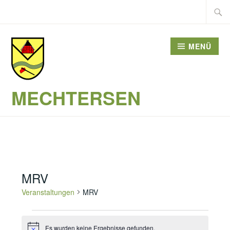
Zum
Suche
Inhalt
nach:
springen
MENÜ
MECHTERSEN
MRV
Veranstaltungen
MRV
Veranstaltungen
Es wurden keine Ergebnisse gefunden.