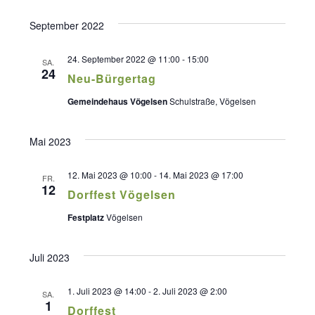
Datum
Suche
Ansich
September 2022
wählen.
und
Naviga
Ansichte
24. September 2022 @ 11:00
-
15:00
SA.
24
Neu-Bürgertag
Navigati
Gemeindehaus Vögelsen
Schulstraße, Vögelsen
Mai 2023
12. Mai 2023 @ 10:00
-
14. Mai 2023 @ 17:00
FR.
12
Dorffest Vögelsen
Festplatz
Vögelsen
Juli 2023
1. Juli 2023 @ 14:00
-
2. Juli 2023 @ 2:00
SA.
1
Dorffest