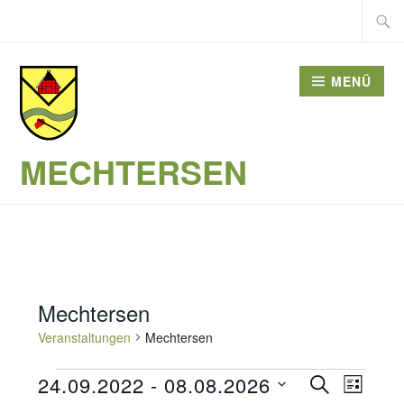
Zum
Suche
Inhalt
nach:
springen
MENÜ
MECHTERSEN
Mechtersen
Veranstaltungen
Mechtersen
Veranstaltungen
Veransta
24.09.2022
 - 
08.08.2026
SUCHE
Verans
LISTE