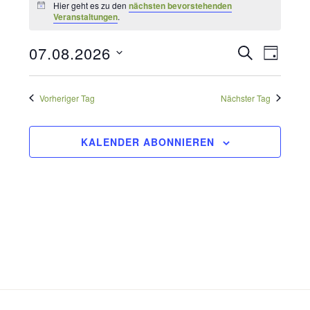
für
Hier geht es zu den
nächsten bevorstehenden
Hinweis
Veranstaltungen
.
7.
Veransta
07.08.2026
SUCHE
Verans
August
TAG
Datum
Suche
2026
Ansich
wählen.
Vorheriger Tag
Nächster Tag
und
Naviga
Ansichte
KALENDER ABONNIEREN
Navigati