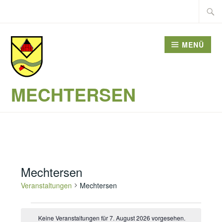
Zum
Suche
Inhalt
nach:
springen
MENÜ
MECHTERSEN
Mechtersen
Veranstaltungen
Mechtersen
Veranstaltungen
Keine Veranstaltungen für 7. August 2026 vorgesehen.