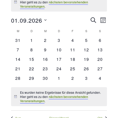
Hier geht es zu den
nächsten bevorstehenden
Hinweis
Veranstaltungen
.
Veransta
01.09.2026
SUCHE
Verans
MONAT
Datum
Suche
Kalender
M
MONTAG
D
DIENSTAG
M
MITTWOCH
D
DONNERSTAG
F
FREITAG
S
SAMSTAG
S
SONNTAG
Ansich
wählen.
und
0
0
0
0
0
0
0
31
1
2
3
4
5
6
von
Naviga
Veranstaltungen
Veranstaltungen
Veranstaltungen
Veranstaltungen
Veranstaltungen
Veranstaltunge
Veransta
Ansichte
0
0
0
0
0
0
0
7
8
9
10
11
12
13
Veranstaltungen
Veranstaltungen
Veranstaltungen
Veranstaltungen
Veranstaltungen
Veranstaltungen
Veranstaltungen
Veranstal
Navigati
0
0
0
0
0
0
0
14
15
16
17
18
19
20
Veranstaltungen
Veranstaltungen
Veranstaltungen
Veranstaltungen
Veranstaltungen
Veranstaltungen
Veranstal
0
0
0
0
0
0
0
21
22
23
24
25
26
27
Veranstaltungen
Veranstaltungen
Veranstaltungen
Veranstaltungen
Veranstaltungen
Veranstaltungen
Veranstal
0
0
0
0
0
0
0
28
29
30
1
2
3
4
Veranstaltungen
Veranstaltungen
Veranstaltungen
Veranstaltungen
Veranstaltungen
Veranstaltunge
Veransta
Es wurden keine Ergebnisse für diese Ansicht gefunden.
Hier geht es zu den
nächsten bevorstehenden
Hinweis
Veranstaltungen
.
Aug.
Dieser Monat
Okt.