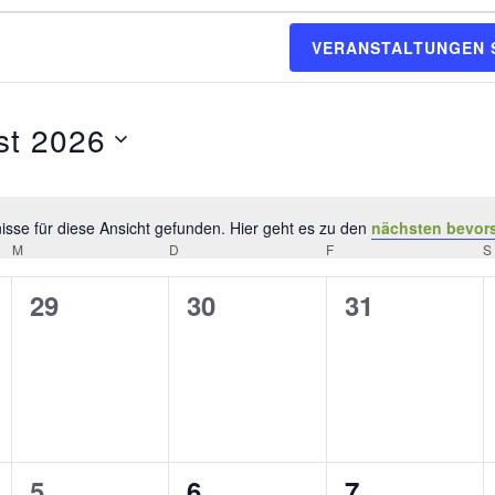
VERANSTALTUNGEN 
st 2026
sse für diese Ansicht gefunden. Hier geht es zu den
nächsten bevor
Hinweis
M
MITTWOCH
D
DONNERSTAG
F
FREITAG
S
0
0
0
29
30
31
tungen,
Veranstaltungen,
Veranstaltungen,
Veranstaltu
0
0
0
5
6
7