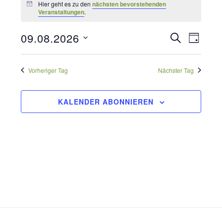
für
Hier geht es zu den
nächsten bevorstehenden
Hinweis
Veranstaltungen
.
9.
Veransta
09.08.2026
SUCHE
Verans
August
TAG
Datum
Suche
2026
Ansich
wählen.
Vorheriger Tag
Nächster Tag
und
Naviga
Ansichte
KALENDER ABONNIEREN
Navigati