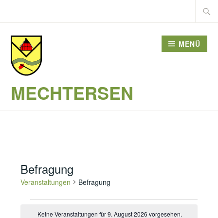
Zum
Suche
Inhalt
nach:
springen
MENÜ
MECHTERSEN
Befragung
Veranstaltungen
Befragung
Veranstaltungen
Keine Veranstaltungen für 9. August 2026 vorgesehen.