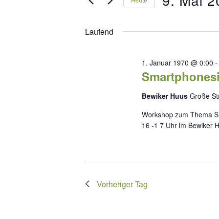
Suche
Ansichten,
Mai
nach
Datum
Navigation
Veranstaltungen
wählen.
2026
Laufend
Schlüsselwort.
1. Januar 1970 @ 0:00
Smartphonesi
Bewiker Huus
Große St
Workshop zum Thema Sma
16 -1 7 Uhr im Bewiker 
Vorheriger Tag