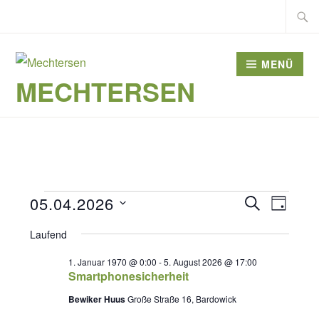
Zum
Suche
Inhalt
nach:
springen
MENÜ
MECHTERSEN
Veranstaltungen
Veranst
05.04.2026
SUCHE
Veran
TAG
Datum
Suche
für
Laufend
Ansic
wählen.
und
5.
1. Januar 1970 @ 0:00
-
5. August 2026 @ 17:00
Navig
Smartphonesicherheit
Ansicht
April
Bewiker Huus
Große Straße 16, Bardowick
Navigat