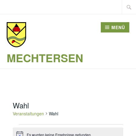
Zum
Suche
Inhalt
nach:
springen
MENÜ
MECHTERSEN
Wahl
Veranstaltungen
Wahl
Veranstaltungen
Es wurden keine Ergebnisse gefunden.