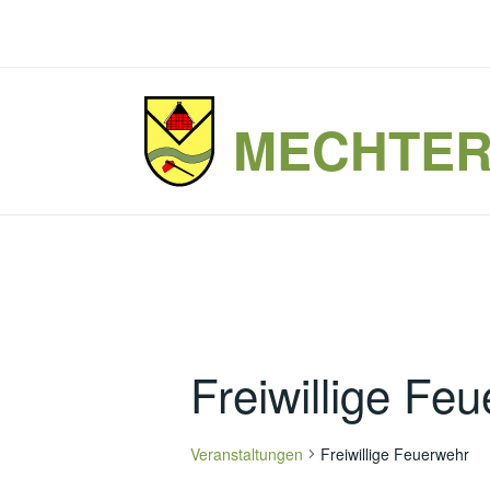
Zum
Inhalt
springen
MECHTE
Freiwillige Fe
Veranstaltungen
Freiwillige Feuerwehr