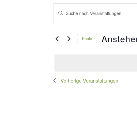
Veranstaltungen
Veranstaltungen
Bitte
Suche
Schlüsselwort
und
eingeben.
Anstehe
Suche
Heute
Ansichten,
nach
Datum
Navigation
Veranstaltungen
wählen.
Schlüsselwort.
Vorherige
Veranstaltungen