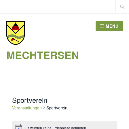
Zum
Suche
Inhalt
nach:
springen
MENÜ
MECHTERSEN
Sportverein
Veranstaltungen
Sportverein
Veranstaltungen
Es wurden keine Ergebnisse gefunden.