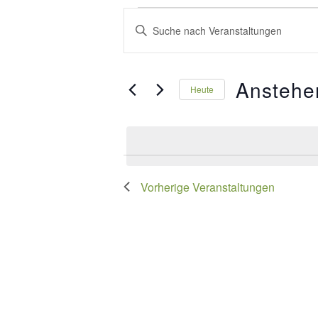
Veranstaltungen
Veranstaltungen
Bitte
Suche
Schlüsselwort
und
eingeben.
Anstehe
Suche
Heute
Ansichten,
nach
Datum
Navigation
Veranstaltungen
wählen.
Schlüsselwort.
Vorherige
Veranstaltungen