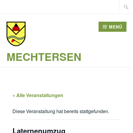
Zum
Suche
Inhalt
nach:
springen
MENÜ
MECHTERSEN
« Alle Veranstaltungen
Diese Veranstaltung hat bereits stattgefunden.
Laternenumzug