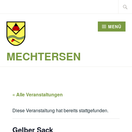
Zum
Suche
Inhalt
nach:
springen
MENÜ
MECHTERSEN
« Alle Veranstaltungen
Diese Veranstaltung hat bereits stattgefunden.
Gelber Sack