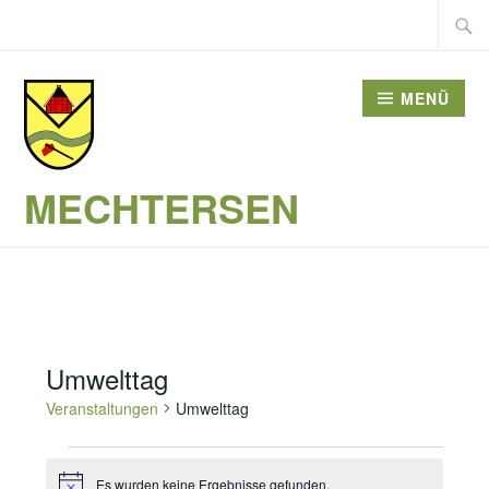
Zum
Suche
Inhalt
nach:
springen
MENÜ
MECHTERSEN
Umwelttag
Veranstaltungen
Umwelttag
Veranstaltungen
Es wurden keine Ergebnisse gefunden.